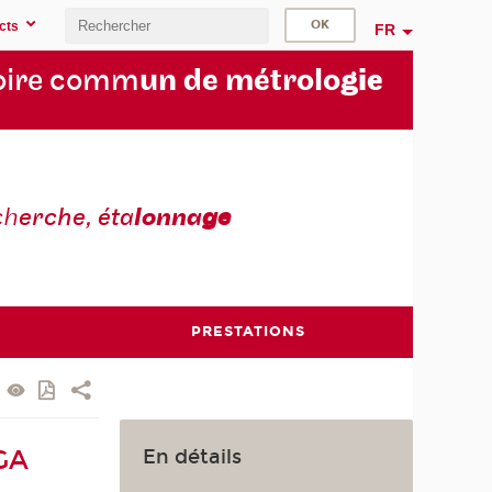
cts
FR
oire comm
un de métrolo
gie
ch
erche, éta
lonna
ge
PRESTATIONS
En détails
GA