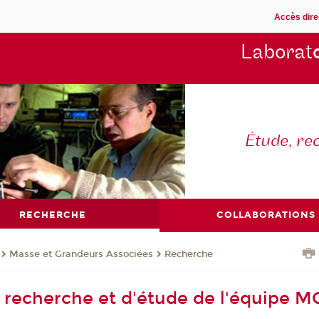
Accès dire
Laborat
Étude, re
RECHERCHE
COLLABORATIONS
Masse et Grandeurs Associées
Recherche
recherche et d'étude de l'équipe M