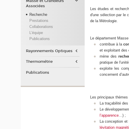
Masse et Grandeurs
Associées
Les études et recherch
Recherche
d'une sélection par le 
Prestations
de la Métrologie.
Collaborations
L'équipe
Le département Masse 
Publications
contribue à la
con
et exploitant des 
Rayonnements Optiques
mène des
reche
Thermométrie
pratique de l'unit
exploite les co
Publications
concernent d’autr
Les principaux thèmes 
La traçabilité de
Le développement 
l’apparence
…) ;
La conception et
lévitation magnét