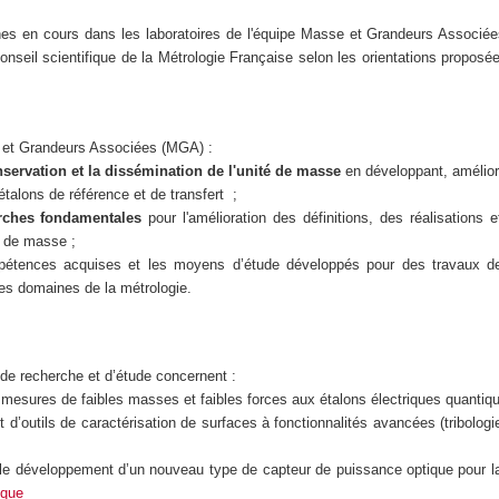
es en cours dans les laboratoires de l'équipe Masse et Grandeurs Associées 
conseil scientifique de la Métrologie Française selon les orientations proposé
et Grandeurs Associées (MGA) :
servation et la dissémination de l'unité de masse
en développant, amélior
étalons de référence et de transfert ;
rches fondamentales
pour l'amélioration des définitions, des réalisations
é de masse ;
mpétences acquises et les moyens d’étude développés pour des travaux d
es domaines de la métrologie.
de recherche et d’étude concernent :
s mesures de faibles masses et faibles forces aux étalons électriques quantiqu
d’outils de caractérisation de surfaces à fonctionnalités avancées (tribolog
 le développement d’un nouveau type de capteur de puissance optique pour la
ique