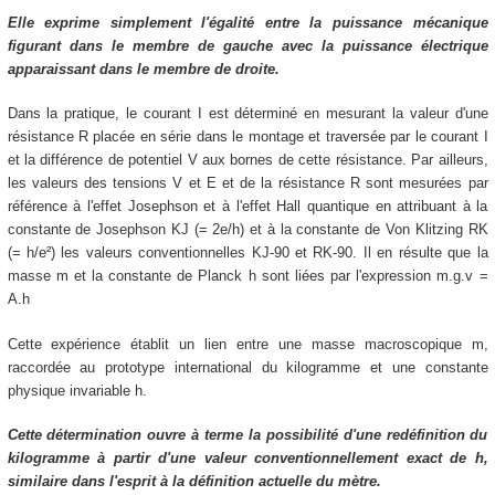
Elle exprime simplement l'égalité entre la puissance mécanique
figurant dans le membre de gauche avec la puissance électrique
apparaissant dans le membre de droite.
Dans la pratique, le courant
I
est déterminé en mesurant la valeur d'une
résistance
R
placée en série dans le montage et traversée par le courant
I
et la différence de potentiel
V
aux bornes de cette résistance. Par ailleurs,
les valeurs des tensions
V
et
E
et de la résistance
R
sont mesurées par
référence à l'effet Josephson et à l'effet Hall quantique en attribuant à la
constante de Josephson
KJ
(= 2
e
/
h
) et à la constante de Von Klitzing
RK
(=
h
/
e
²) les valeurs conventionnelles
KJ-90
et
RK-90
. Il en résulte que la
masse
m
et la constante de Planck
h
sont liées par l'expression
m.g.v =
A.h
Cette expérience établit un lien entre une masse macroscopique
m
,
raccordée au prototype international du kilogramme et une constante
physique invariable
h
.
Cette détermination ouvre à terme la possibilité d'une redéfinition du
kilogramme à partir d'une valeur conventionnellement exact de
h
,
similaire dans l'esprit à la définition actuelle du mètre.