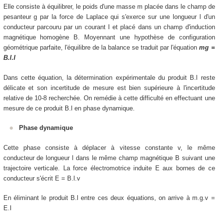
Elle consiste à équilibrer, le poids d'une masse
m
placée dans le champ de
pesanteur
g
par la force de Laplace qui s'exerce sur une longueur
l
d'un
conducteur parcouru par un courant
I
et placé dans un champ d'induction
magnétique homogène
B
. Moyennant une hypothèse de configuration
géométrique parfaite, l'équilibre de la balance se traduit par l'équation
mg =
B.l.I
Dans cette équation, la détermination expérimentale du produit
B.l
reste
délicate et son incertitude de mesure est bien supérieure à l'incertitude
relative de 10-8 recherchée. On remédie à cette difficulté en effectuant une
mesure de ce produit
B.l
en phase dynamique.
Phase dynamique
Cette phase consiste à déplacer à vitesse constante
v
, le même
conducteur de longueur
l
dans le même champ magnétique
B
suivant une
trajectoire verticale. La force électromotrice induite
E
aux bornes de ce
conducteur s'écrit
E = B.l.v
En éliminant le produit
B.l
entre ces deux équations, on arrive à
m.g.v =
E.I