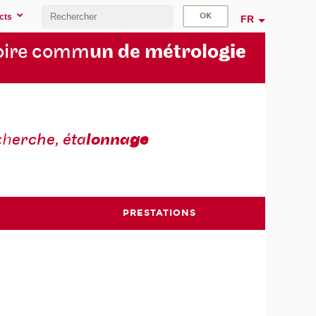
cts
FR
oire comm
un de métrolo
gie
ch
erche, éta
lonna
ge
PRESTATIONS