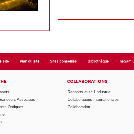
s site
Plan du site
Sites conseillés
Bibliothèque
heSam U
CHE
COLLABORATIONS
asers
Rapports avec l'Industrie
Grandeurs Associées
Collaborations Internationales
nts Optiques
Collaboration
rie
ns