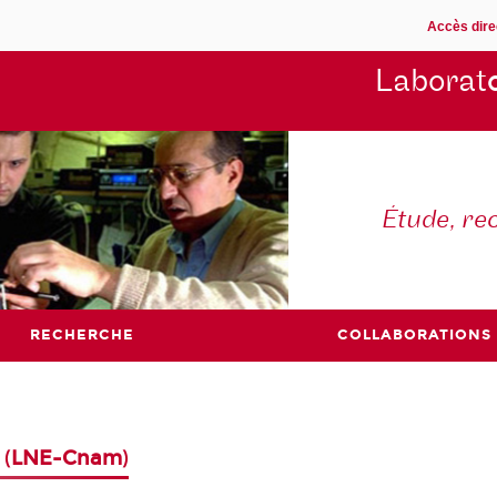
Accès dire
Laborat
Étude, re
RECHERCHE
COLLABORATIONS
 (
LNE-Cnam
)