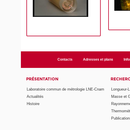
Contacts
Adresses et plans
Info
PRÉSENTATION
RECHER
Laboratoire commun de métrologie LNE-Cnam
Longueur-L
Actualités
Masse et 
Histoire
Rayonneme
Thermomét
Publicatio