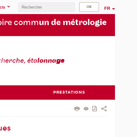
cts
FR
oire comm
un de métrolo
gie
ch
erche, éta
lonna
ge
PRESTATIONS
ues