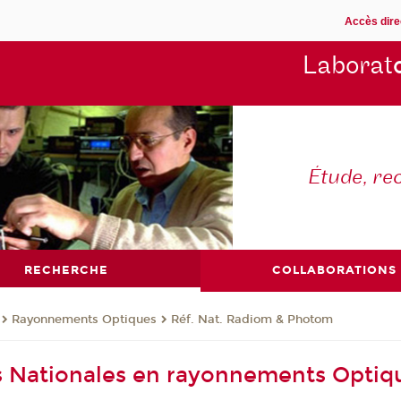
Accès dire
Laborat
Étude, re
RECHERCHE
COLLABORATIONS
Rayonnements Optiques
Réf. Nat. Radiom & Photom
 Nationales en rayonnements Optiq