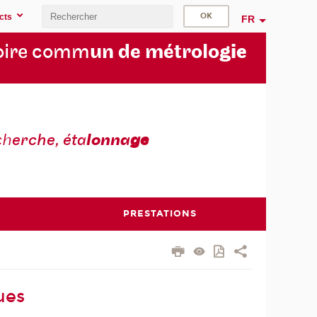
cts
FR
oire comm
un de métrolo
gie
ch
erche, éta
lonna
ge
PRESTATIONS
ues