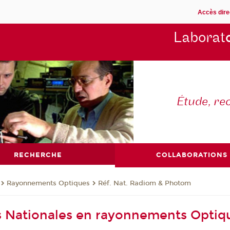
Accès dire
Laborat
Étude, re
RECHERCHE
COLLABORATIONS
Rayonnements Optiques
Réf. Nat. Radiom & Photom
 Nationales en rayonnements Optiq