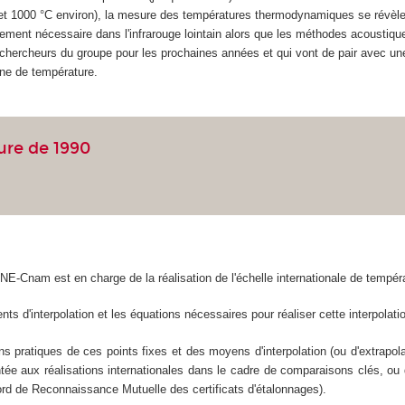
et 1000 °C environ), la mesure des températures thermodynamiques se révèl
nnement nécessaire dans l'infrarouge lointain alors que les méthodes acoustiq
 chercheurs du groupe pour les prochaines années et qui vont de pair avec une
ne de température.
ure de 1990
 LNE-Cnam est en charge de la réalisation de l'échelle internationale de tempé
ents d'interpolation et les équations nécessaires pour réaliser cette interpolation
s pratiques de ces points fixes et des moyens d'interpolation (ou d'extrapol
tée aux réalisations internationales dans le cadre de comparaisons clés, ou d
rd de Reconnaissance Mutuelle des certificats d'étalonnages).