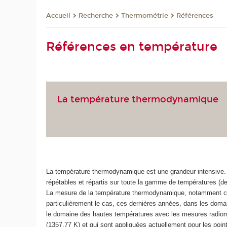
Recherche
Thermométrie
Références
Accueil
Références en température
La température thermodynamique
La température thermodynamique est une grandeur intensive. Sa
répétables et répartis sur toute la gamme de températures (de 
La mesure de la température thermodynamique, notamment cell
particulièrement le cas, ces dernières années, dans les dom
le domaine des hautes températures avec les mesures radiomé
(1357,77 K) et qui sont appliquées actuellement pour les poin