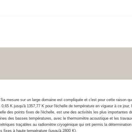
 mesure sur un large domaine est compliquée et c'est pour cette raison que l
0,65 K jusqu'à 1357,77 K pour l'échelle de température en vigueur à ce jour, l
e des points fixes de l'échelle, est une des activités les plus importante
aines des basses températures, avec le thermomètre acoustique et les travau
triques traçables au radiomètre cryogénique qui ont permis la détermination
ts fixes à haute température (jusqu'à 2800 K).