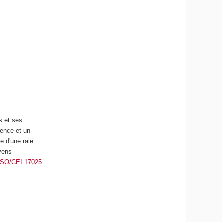
s et ses
uence et un
e d'une raie
oyens
ISO/CEI 17025