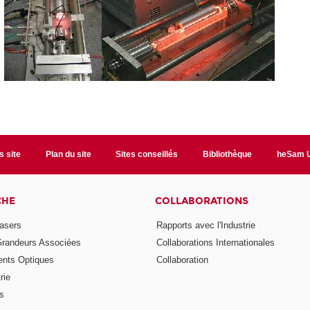
s site
Plan du site
Sites conseillés
Bibliothèque
heSam U
CHE
COLLABORATIONS
asers
Rapports avec l'Industrie
Grandeurs Associées
Collaborations Internationales
nts Optiques
Collaboration
rie
ns