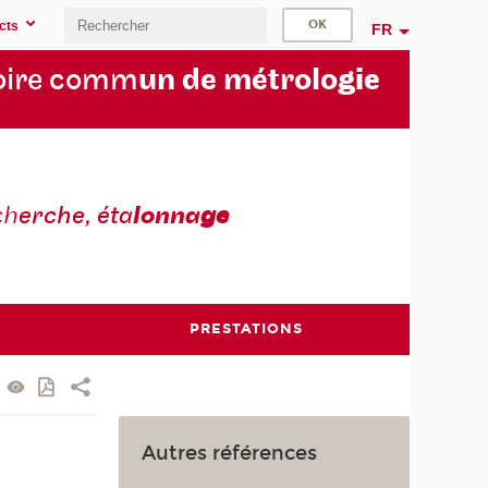
cts
FR
oire comm
un de métrolo
gie
ch
erche, éta
lonna
ge
PRESTATIONS
Autres références