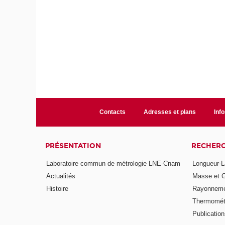
Contacts
Adresses et plans
Info
PRÉSENTATION
RECHER
Laboratoire commun de métrologie LNE-Cnam
Longueur-L
Actualités
Masse et 
Histoire
Rayonneme
Thermomét
Publicatio