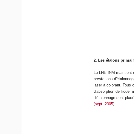
2. Les étalons primai
Le LNE-INM maintient et
prestations d'étalonnag
laser à colorant. Tous 
d'absorption de l'iode
d'étalonnage sont plac
(sept. 2005
).