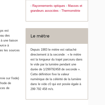
-
Rayonnements optiques
-
Masses et
grandeurs associées
-
Thermométrie
mps est
Le mètre
veau des
 à une liaison
ource à
Depuis 1983 le mètre est rattaché
tes les sources
directement à la seconde : « le mètre
est la longueur du trajet parcouru dans
le vide par la lumière pendant une
durée de 1/299792458 de seconde ».
Cette définition fixe la valeur
vie sur l'iode)
numérique de la célérité de la lumière
thode de
dans le vide c0 qui est posée égale à
nces de
299 792 458 m/s.