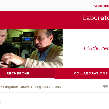
Accès dire
Laborat
Étude, re
RECHERCHE
COLLABORATIONS
Longueur-Lasers
Longueurs-lasers
s