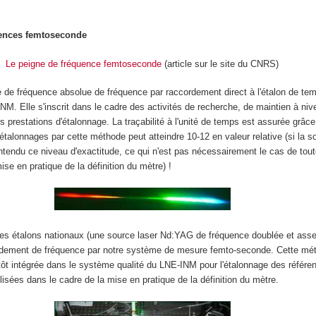
uences femtoseconde
Le peigne de fréquence femtoseconde
(article sur le site du CNRS)
 de fréquence absolue de fréquence par raccordement direct à l'étalon de te
NM. Elle s'inscrit dans le cadre des activités de recherche, de maintien à ni
s prestations d'étalonnage. La traçabilité à l'unité de temps est assurée grâce
 étalonnages par cette méthode peut atteindre 10
-12
en valeur relative (si la s
entendu ce niveau d'exactitude, ce qui n'est pas nécessairement le cas de tou
mise en pratique de la définition du mètre) !
 des étalons nationaux (une source laser Nd:YAG de fréquence doublée et asser
ccordement de fréquence par notre système de mesure femto-seconde. Cette mé
ôt intégrée dans le système qualité du LNE-INM pour l'étalonnage des référe
lisées dans le cadre de la mise en pratique de la définition du mètre.