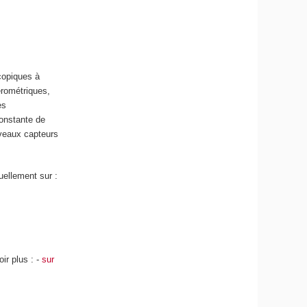
copiques à
érométriques,
es
constante de
uveaux capteurs
uellement sur :
ir plus : -
sur