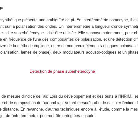
ge
synthétique présente une ambiguïté de pi. En interférométrie homodyne, il est
nt sur la polarisation des ondes. En interférométrie à longueur d'onde synthét
e - dite superhétérodyne - doit être utilisée. Elle suppose notamment, pour 
 en fréquence de l'une des composantes de polarisation, et une détection diff
uvre de la méthode implique, outre de nombreux éléments optiques polarisants
olarisation, lames de phase), deux modulateurs acousto-optiques et un phas
Détection de phase superhétérodyne
as de mesure d'indice de l'air. Lors du développement et des tests à l'INRIM, l
 et de composition de l'air ambiant seront mesurés afin de calculer l'indice de 
de distance. En revanche, d'autres techniques encore à l'étude, comme la mesu
jet de l'interféromètre, pourront être intégrées ensuite.