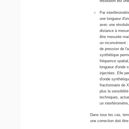
résolution est une
Par interférométr
une longueur d'o
avec une résoluti
distance à mesure
être mesurée mais
un inconvénient :
de pression de l'a
synthétique perm
fréquence spatial
longueur d'onde s
injectées. Elle p
d'onde synthétique
fractionnaire de 
plus la sensibilit
techniques, actue
un interféromètre
Dans tous les cas, temps
une correction doit êtr