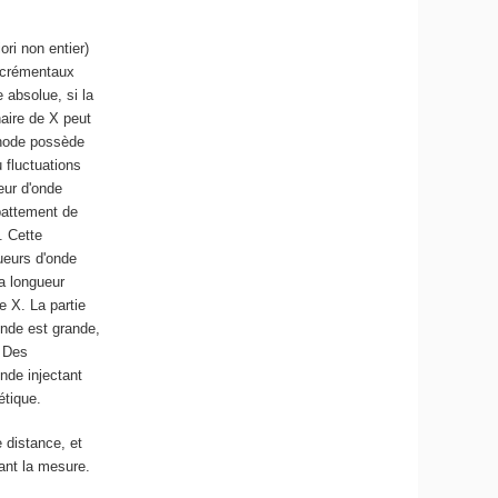
ri non entier)
incrémentaux
 absolue, si la
naire de X peut
thode possède
 fluctuations
ueur d'onde
battement de
. Cette
ueurs d'onde
la longueur
e X. La partie
onde est grande,
. Des
nde injectant
étique.
e distance, et
dant la mesure.