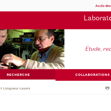
Accès dire
Laborat
Étude, re
RECHERCHE
COLLABORATIONS
Longueur-Lasers