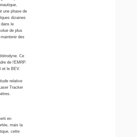
onautique,
nt une phase de
elques dizaines
 dans le
olue de plus
e maintenir des
hétérodyne. Ce
adre de l'EMRP.
B et le BEV.
tude relative
aser Tracker
ètres.
erti en
rtée, mais la
tique, cette