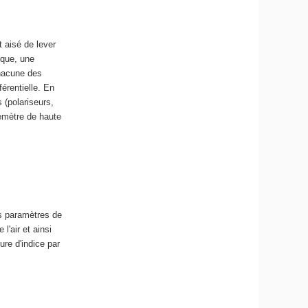
 aisé de lever
ique, une
chacune des
érentielle. En
 (polariseurs,
emètre de haute
es paramètres de
l'air et ainsi
re d'indice par