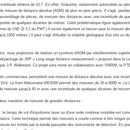
incertitude relative de 10
-7
. En effet, l'industrie, notamment automobile ou aér
de mesure de distance absolue (ADM) de plus en plus précis. Il s'agit, penda
'assemblage de pièces, de mesurer des distances avec une incertitude de qu
portée de quelques dizaines de mètres. Cette problématique figure également
me du LNE (§ 3.2 du PMT.) Il existe également un besoin pour la mesure abs
'à 1000 mètres.) Il peut s'agir d'étudier la stabilité géologique d'un site ou d
ns, nous proposons de réaliser un système d'ADM par interférométrie super
n workpackage du JRP « Long range distance measurement » proposé dans le c
ar J-P. Wallerand. Ce projet sera mené en collaboration avec l'INRIM, la PT
nts commerciaux permettent une mesure de distance absolue avec une incerti
 10
-6
. Le Kern Mekometer ME5000 permet des mesures de 20 à 8000 m. Le L
e mesurer jusqu'à 40 m avec une incertitude de quelques dizaines de microm
 deux manières de mesurer de grandes distances :
: le temps de vol d'impulsions laser ou d'une onde continue modulée est conv
stance. Cette technique permet des mesures à courte comme à très longue po
mesure est limitée par la bande passante des instruments de détection. En pra