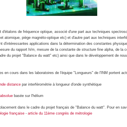
 d'étalons de fréquence optique, associé d'une part aux techniques spectros
(jet atomique, piège magnéto-optique etc) et d'autre part aux techniques interf
t d'intéressantes applications dans la détermination des constantes physiqu
sure du rapport h/m, mesure de la constante de structure fine alpha, de la 
dre du projet "Balance du watt" etc) ainsi que dans le développement de no
s en cours dans les laboratoires de l'équipe "Longueurs" de l'INM portent act
nde distance
par interférométrie à longueur d'onde synthétique
 absolue
basée sur l'hélium
placement dans le cadre du projet français de "Balance du watt". Pour en savo
ologie française
-
article du 11
ème
congrès de métrologie