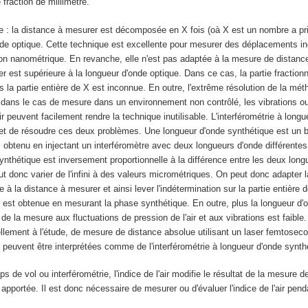
 fraction de millimètre.
ie : la distance à mesurer est décomposée en X fois (oà X est un nombre a prio
nde optique. Cette technique est excellente pour mesurer des déplacements 
on nanométrique. En revanche, elle n'est pas adaptée à la mesure de distance
r est supérieure à la longueur d'onde optique. Dans ce cas, la partie fraction
 la partie entière de X est inconnue. En outre, l'extrême résolution de la mé
 dans le cas de mesure dans un environnement non contrôlé, les vibrations ou
ir peuvent facilement rendre la technique inutilisable. L'interférométrie à long
et de résoudre ces deux problèmes. Une longueur d'onde synthétique est un 
, obtenu en injectant un interféromètre avec deux longueurs d'onde différentes
ynthétique est inversement proportionnelle à la différence entre les deux long
eut donc varier de l'infini à des valeurs micrométriques. On peut donc adapter 
 à la distance à mesurer et ainsi lever l'indétermination sur la partie entière d
X est obtenue en mesurant la phase synthétique. En outre, plus la longueur d'
é de la mesure aux fluctuations de pression de l'air et aux vibrations est faible
llement à l'étude, de mesure de distance absolue utilisant un laser femtoseco
, peuvent être interprétées comme de l'interférométrie à longueur d'onde synth
 de vol ou interférométrie, l'indice de l'air modifie le résultat de la mesure d
e apportée. Il est donc nécessaire de mesurer ou d'évaluer l'indice de l'air pen