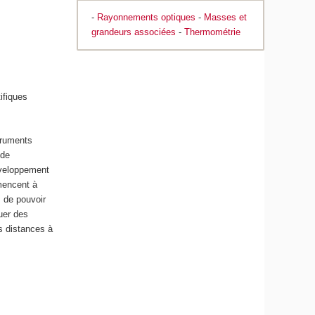
-
Rayonnements optiques
-
Masses et
grandeurs associées
-
Thermométrie
ifiques
truments
 de
développement
mencent à
, de pouvoir
uer des
s distances à
.