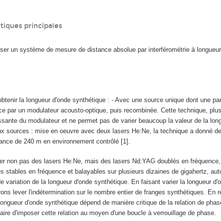
stiques principales
liser un système de mesure de distance absolue par interférométrie à longueu
obtenir la longueur d'onde synthétique : - Avec une source unique dont une par
ce par un modulateur acousto-optique, puis recombinée. Cette technique, plu
assante du modulateur et ne permet pas de varier beaucoup la valeur de la lon
ux sources : mise en oeuvre avec deux lasers He:Ne, la technique a donné de
ance de 240 m en environnement contrôlé [1].
ser non pas des lasers He:Ne, mais des lasers Nd:YAG doublés en fréquence,
s stables en fréquence et balayables sur plusieurs dizaines de gigahertz, auto
e variation de la longueur d'onde synthétique. En faisant varier la longueur d'
ons lever l'indétermination sur le nombre entier de franges synthétiques. En 
ongueur d'onde synthétique dépend de manière critique de la relation de phas
aire d'imposer cette relation au moyen d'une boucle à verrouillage de phase.