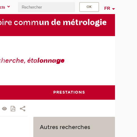
cts
FR
oire comm
un de métrolo
gie
ch
erche, éta
lonna
ge
PRESTATIONS
Autres recherches