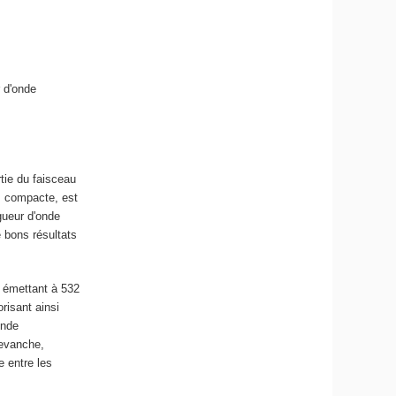
r d'onde
tie du faisceau
s compacte, est
gueur d'onde
 bons résultats
 émettant à 532
risant ainsi
onde
revanche,
e entre les