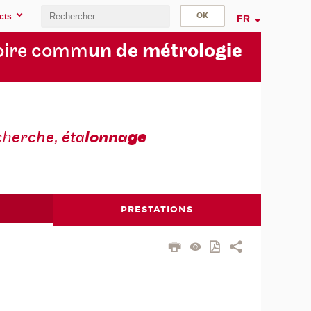
cts
FR
oire comm
un de métrolo
gie
ch
erche, éta
lonna
ge
PRESTATIONS