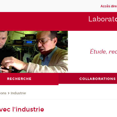
Accès dire
Laborat
Étude, re
RECHERCHE
COLLABORATIONS
ions
Industrie
ec l'industrie