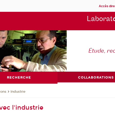
Accès dire
Laborat
Étude, re
RECHERCHE
COLLABORATIONS
ions
Industrie
ec l'industrie