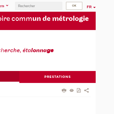
cts
FR
oire comm
un de métrolo
gie
ch
erche, éta
lonna
ge
PRESTATIONS