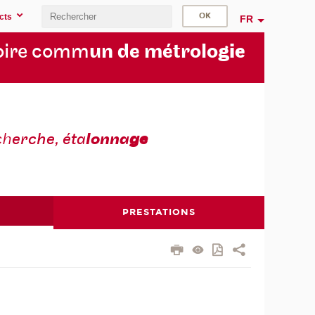
cts
FR
oire comm
un de métrolo
gie
ch
erche, éta
lonna
ge
PRESTATIONS