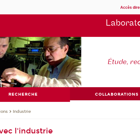
Accès dire
Laborat
Étude, re
RECHERCHE
COLLABORATIONS
ions
Industrie
ec l'industrie