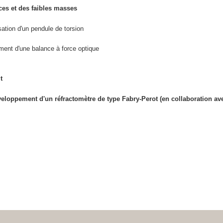
rces et des faibles masses
isation d'un pendule de torsion
ment d'une balance à force optique
t
veloppement d'un réfractomètre de type Fabry-Perot (en collaboration av