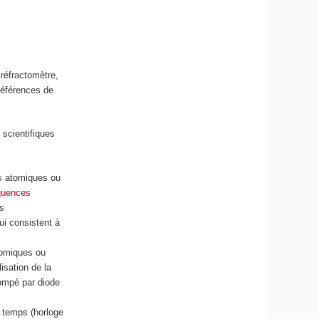
réfractomètre,
 références de
scientifiques
s atomiques ou
quences
s
ui consistent à
tomiques ou
isation de la
pompé par diode
e temps (horloge