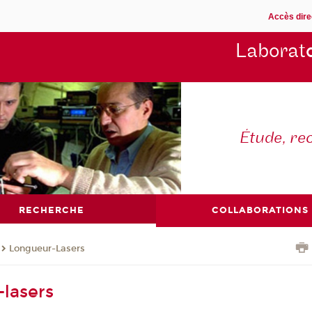
Accès dire
Laborat
Étude, re
RECHERCHE
COLLABORATIONS
Longueur-Lasers
lasers