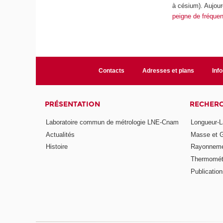
à césium). Aujourd
peigne de fréque
Contacts
Adresses et plans
Info
PRÉSENTATION
RECHER
Laboratoire commun de métrologie LNE-Cnam
Longueur-L
Actualités
Masse et 
Histoire
Rayonneme
Thermomét
Publicatio