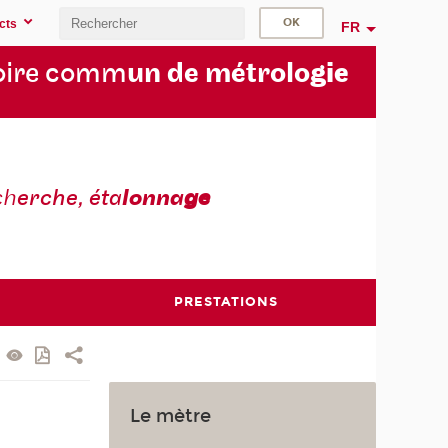
cts
FR
oire comm
un de métrolo
gie
ch
erche, éta
lonna
ge
PRESTATIONS
Le mètre