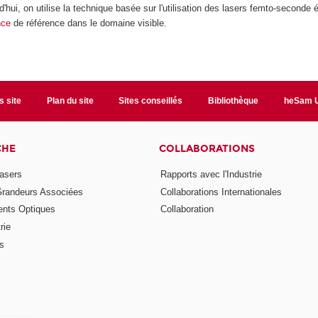
'hui, on utilise la technique basée sur l'utilisation des lasers femto-seconde
nce
de référence dans le domaine visible.
s site
Plan du site
Sites conseillés
Bibliothèque
heSam U
CHE
COLLABORATIONS
asers
Rapports avec l'Industrie
Grandeurs Associées
Collaborations Internationales
nts Optiques
Collaboration
rie
ns