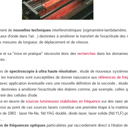
ement de
nouvelles techniques
interférométriques (sigmamètre-lambdamètre, 
eur d'onde dans l'air...) destinées à améliorer le transfert de l'exactitude des
s mesures de longueur, de déplacement et de vitesse.
tre et sa "mise en pratique" nécessite donc des
recherches
dans les domaines 
nts :
es de
spectroscopie à ultra haute résolution
; étude de nouveaux système
 les transitions sont susceptibles de donner naissance aux
références de fré
avec application éventuelle vers une nouvelle définition de la seconde ; étude
destinées à améliorer l'exactitude des étalons comme, par exemple, celles q
reté des cellules d'iode.
ise en œuvre de
sources lumineuses stabilisées en fréquence
sur des raies a
mise au point de ces sources lasers constitue une première étape à la matérial
re de 1983 : laser He-Ne, Nd:YAG doublé, diode laser, laser solide (Nd:YLF) 
...
s de fréquences optiques
particulières par raccordement direct à l'étalon d