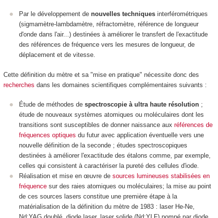
Par le développement de
nouvelles techniques
interférométriques
(sigmamètre-lambdamètre, réfractomètre, référence de longueur
d'onde dans l'air...) destinées à améliorer le transfert de l'exactitude
des références de fréquence vers les mesures de longueur, de
déplacement et de vitesse.
Cette définition du mètre et sa "mise en pratique" nécessite donc des
recherches
dans les domaines scientifiques complémentaires suivants :
Étude de méthodes de
spectroscopie à ultra haute résolution
;
étude de nouveaux systèmes atomiques ou moléculaires dont les
transitions sont susceptibles de donner naissance aux
références de
fréquences optiques
du futur avec application éventuelle vers une
nouvelle définition de la seconde ; études spectroscopiques
destinées à améliorer l'exactitude des étalons comme, par exemple,
celles qui consistent à caractériser la pureté des cellules d'iode.
Réalisation et mise en œuvre de
sources lumineuses stabilisées en
fréquence
sur des raies atomiques ou moléculaires; la mise au point
de ces sources lasers constitue une première étape à la
matérialisation de la définition du mètre de 1983 : laser He-Ne,
Nd:YAG doublé, diode laser, laser solide (Nd:YLF) pompé par diode