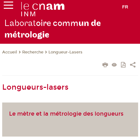
FR
Laborat
oire comm
un de
métrolo
gie
Recherche
Longueur-Lasers
Accueil
Longueurs-lasers
Le mètre et la métrologie des longueurs