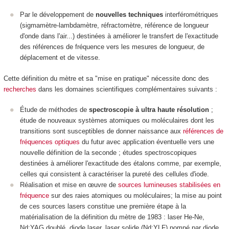
Par le développement de
nouvelles techniques
interférométriques
(sigmamètre-lambdamètre, réfractomètre, référence de longueur
d'onde dans l'air...) destinées à améliorer le transfert de l'exactitude
des références de fréquence vers les mesures de longueur, de
déplacement et de vitesse.
Cette définition du mètre et sa "mise en pratique" nécessite donc des
recherches
dans les domaines scientifiques complémentaires suivants :
Étude de méthodes de
spectroscopie à ultra haute résolution
;
étude de nouveaux systèmes atomiques ou moléculaires dont les
transitions sont susceptibles de donner naissance aux
références de
fréquences optiques
du futur avec application éventuelle vers une
nouvelle définition de la seconde ; études spectroscopiques
destinées à améliorer l'exactitude des étalons comme, par exemple,
celles qui consistent à caractériser la pureté des cellules d'iode.
Réalisation et mise en œuvre de
sources lumineuses stabilisées en
fréquence
sur des raies atomiques ou moléculaires; la mise au point
de ces sources lasers constitue une première étape à la
matérialisation de la définition du mètre de 1983 : laser He-Ne,
Nd:YAG doublé, diode laser, laser solide (Nd:YLF) pompé par diode