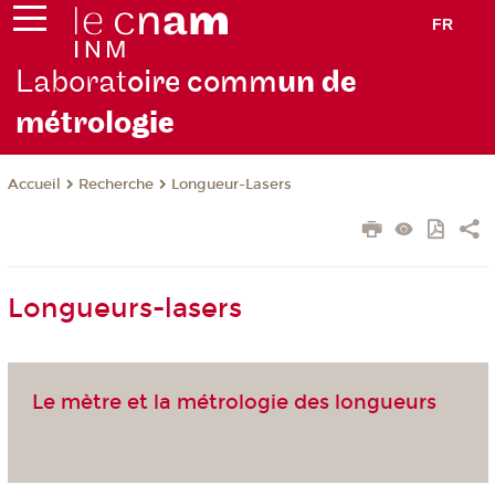
FR
Laborat
oire comm
un de
métrolo
gie
Recherche
Longueur-Lasers
Accueil
Longueurs-lasers
Le mètre et la métrologie des longueurs