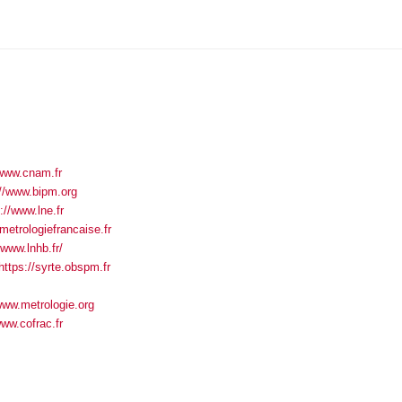
/www.cnam.fr
://www.bipm.org
://www.lne.fr
metrologiefrancaise.fr
/www.lnhb.fr/
https://syrte.obspm.fr
www.metrologie.org
www.cofrac.fr