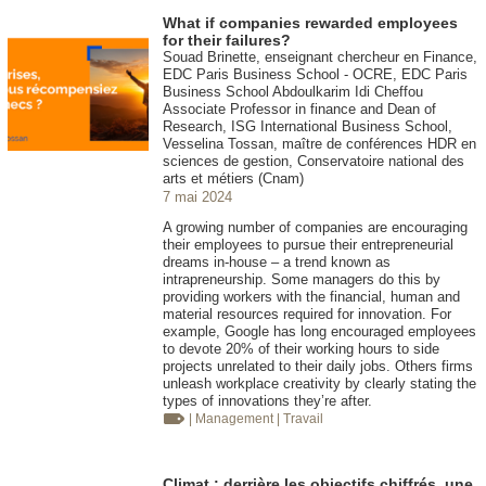
What if companies rewarded employees
for their failures?
Souad Brinette, enseignant chercheur en Finance,
EDC Paris Business School - OCRE, EDC Paris
Business School Abdoulkarim Idi Cheffou
Associate Professor in finance and Dean of
Research, ISG International Business School,
Vesselina Tossan, maître de conférences HDR en
sciences de gestion, Conservatoire national des
arts et métiers (Cnam)
7 mai 2024
A growing number of companies are encouraging
their employees to pursue their entrepreneurial
dreams in-house – a trend known as
intrapreneurship. Some managers do this by
providing workers with the financial, human and
material resources required for innovation. For
example, Google has long encouraged employees
to devote 20% of their working hours to side
projects unrelated to their daily jobs. Others firms
unleash workplace creativity by clearly stating the
types of innovations they’re after.
| Management
| Travail
Climat : derrière les objectifs chiffrés, une