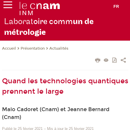
FR
Laborat
oire comm
un de
métrolo
gie
Présentation
Actualités
Accueil
Quand les technologies quantiques
prennent le large
Malo Cadoret (Cnam) et Jeanne Bernard
(Cnam)
Publié le 25 février 2021
–
Mis à jour le 25 février 2021