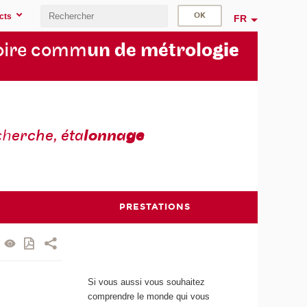
cts
FR
oire comm
un de métrolo
gie
ch
erche, éta
lonna
ge
PRESTATIONS
Si vous aussi vous souhaitez
comprendre le monde qui vous