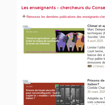
Les enseignants - chercheurs du Conse
Retrouvez les dernières publications des enseignants-c
Climat et a
Marc Delepou
techniques (
Société, Uni
9 avril 2025
Limiter l’uti
court terme, 
baisse des ém
Pour pallier l
émissions de 
| Climat
|
Prisons de 
italien?
Clotilde Cha
26 mars 202
Adoptée au Sé
vote solenne