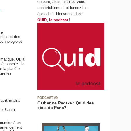
entoure, alors installez-vous
confortablement et lancez les
.
épisodes : bienvenue dans
QUID, le podcast
!
ne
ences et des
echnologie et
imatique. Or, à
l’économie : la
r la planète.
uire les
PODCAST #9
 antimafia
Catherine Radtka : Quid des
ciels de Paris?
nse, Cnam
 soumise à un
un amendement