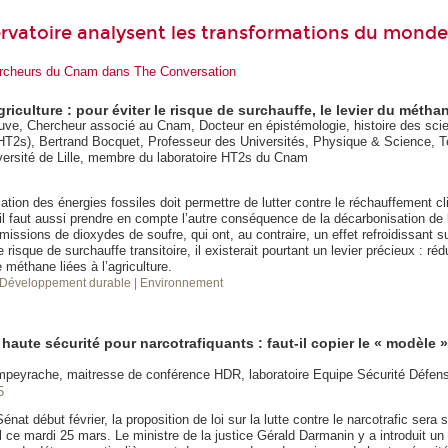
rvatoire analysent les transformations du monde
hercheurs du Cnam dans The Conversation
griculture : pour éviter le risque de surchauffe, le levier du métha
ve, Chercheur associé au Cnam, Docteur en épistémologie, histoire des sci
HT2s), Bertrand Bocquet, Professeur des Universités, Physique & Science, T
versité de Lille, membre du laboratoire HT2s du Cnam
lisation des énergies fossiles doit permettre de lutter contre le réchauffement cl
il faut aussi prendre en compte l’autre conséquence de la décarbonisation de 
issions de dioxydes de soufre, qui ont, au contraire, un effet refroidissant su
e risque de surchauffe transitoire, il existerait pourtant un levier précieux : réd
méthane liées à l’agriculture.
 Développement durable
| Environnement
haute sécurité pour narcotrafiquants : faut-il copier le « modèle »
mpeyrache, maitresse de conférence HDR, laboratoire Equipe Sécurité Défe
5
nat début février, la proposition de loi sur la lutte contre le narcotrafic sera
l ce mardi 25 mars. Le ministre de la justice Gérald Darmanin y a introduit 