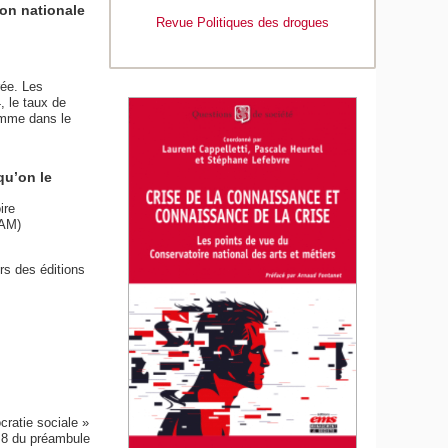
ion nationale
Revue Politiques des drogues
rée. Les
, le taux de
omme dans le
qu’on le
ire
NAM)
rs des éditions
cratie sociale »
éa 8 du préambule