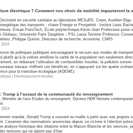
iture électrique ? Comment nos choix de mobilité impacteront la 
Doctorant en sécurité sanitaire au laboratoire MESuRS, Cnam, Aurélien Bigo,
 énergétique des transports - chaire Énergie et Prospérité - Institut Louis Bache
rieure, Ensae ParisTech, École polytechnique,Kévin Jean Professeur junior 
Globaux, Université Paris Dauphine – PSL Laura Temime Professor, Conserv
métiers ,Philippe Quirion, Directeur de recherche, économie, CNRS
 2024
uvre de politiques publiques encourageant le recours aux modes de transport
) plutôt qu’à la voiture améliore la santé de la population non seulement dir
tement, en réduisant l’utilisation de combustibles fossiles, la pollution sonore e
nouveaux travaux chiffrent ces bénéfices, en s’appuyant sur les quatre scénari
ence pour la transition écologique (ADEME).
publique
| Développement durable
 : Trump à l’assaut de la communauté du renseignement
t, Membre de l'axe Etudes du renseignent. Docteur HDR Histoire contemporain
nt
 2024
remier mandat, Donald Trump a souvent eu maille à partir avec ses propres s
t. L’examen des nominations annoncées depuis sa victoire à l’élection préside
e analyse historique des relations entre la Maison Blanche et les services, 
es tensions qui ne datent pas d’hier.