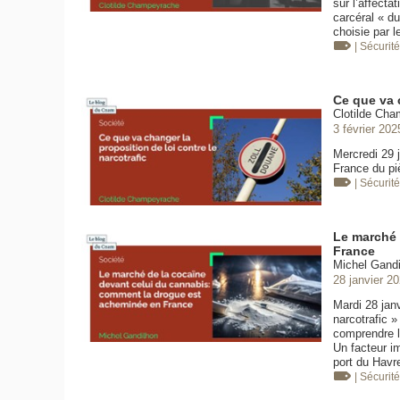
sur l’affect
carcéral « du
choisie par l
| Sécurit
Ce que va c
Clotilde Cha
3 février 202
Mercredi 29 j
France du pi
| Sécurit
Le marché 
France
Michel Gandi
28 janvier 2
Mardi 28 janv
narcotrafic »
comprendre l
Un facteur i
port du Havr
| Sécurit