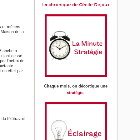
La chronique de Cécile Dejoux
 et métiers
 Maison de la
 Blanche a
s n’ont cessé
r l’octroi de
uiétante
 en effet par
Chaque mois, on décortique une
stratégie
.
du télétravail