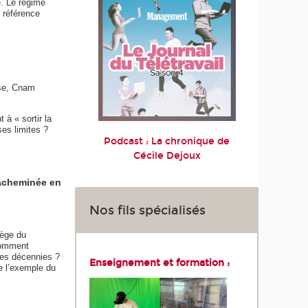
é. Le régime
a référence
nse, Cnam
 à « sortir la
es limites ?
Podcast : La chronique de
Cécile Dejoux
 acheminée en
Nos fils spécialisés
iège du
 Comment
res décennies ?
Enseignement et formation :
e l’exemple du