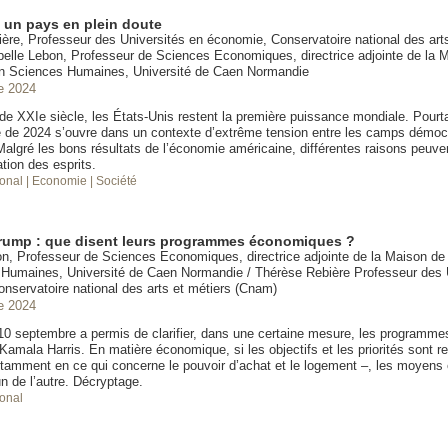
, un pays en plein doute
ère, Professeur des Universités en économie, Conservatoire national des arts
elle Lebon, Professeur de Sciences Economiques, directrice adjointe de la M
n Sciences Humaines, Université de Caen Normandie
e 2024
e XXIe siècle, les États-Unis restent la première puissance mondiale. Pourtan
le de 2024 s’ouvre dans un contexte d’extrême tension entre les camps démoc
Malgré les bons résultats de l’économie américaine, différentes raisons peuve
ation des esprits.
ional
| Economie
| Société
Trump : que disent leurs programmes économiques ?
on, Professeur de Sciences Economiques, directrice adjointe de la Maison de
Humaines, Université de Caen Normandie / Thérèse Rebière Professeur des 
nservatoire national des arts et métiers (Cnam)
e 2024
10 septembre a permis de clarifier, dans une certaine mesure, les programme
amala Harris. En matière économique, si les objectifs et les priorités sont r
tamment en ce qui concerne le pouvoir d’achat et le logement –, les moyens
un de l’autre. Décryptage.
ional