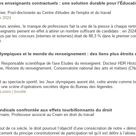
es enseignants contractuels : une solution durable pour l’Éducat
ier, Post-doctorante au Centre d'études de l'emploi et du travail
e 2024
eurs années, le manque de professeurs fait la une de la presse à chaque rent
ignants peinent en effet à attirer un nombre suffisant de candidats : en 2024
us par les concours (internes et externes) était de 88,3 % dans le premier c
é.
lympiques et le monde du renseignement : des liens plus étroits 
t Responsable scientifique de l'axe Etudes du renseignent. Docteur HDR Histo
e, Histoire du renseignement, Conservatoire national des arts et métiers (C
t au spectacle sportif, les Jeux olympiques auront été, cette année comme lo
 une scène d’opérations secrètes digne du Bureau des légendes.
 Loisirs
| Société
ndicale confrontée aux effets tourbillonnants du droit
aire, Professeur associé au Cnam en droit du travail
ut de ce siècle, le droit poursuit l’objectif d’une consécration de notre « démo
cement du principe constitutionnel de participation tel qu’il est défini à l’alin