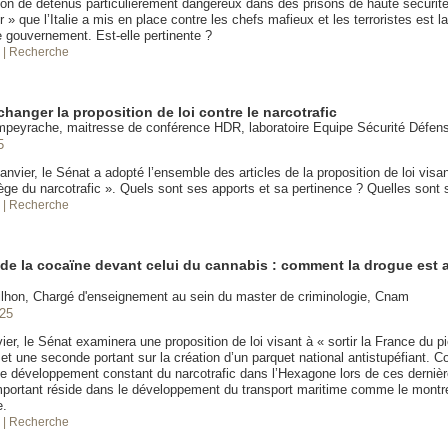
ation de détenus particulièrement dangereux dans des prisons de haute sécurit
r » que l’Italie a mis en place contre les chefs mafieux et les terroristes est l
e gouvernement. Est-elle pertinente ?
é
| Recherche
hanger la proposition de loi contre le narcotrafic
mpeyrache, maitresse de conférence HDR, laboratoire Equipe Sécurité Défe
5
anvier, le Sénat a adopté l’ensemble des articles de la proposition de loi visant
ège du narcotrafic ». Quels sont ses apports et sa pertinence ? Quelles sont s
é
| Recherche
de la cocaïne devant celui du cannabis : comment la drogue est
lhon, Chargé d'enseignement au sein du master de criminologie, Cnam
025
ier, le Sénat examinera une proposition de loi visant à « sortir la France du p
 et une seconde portant sur la création d’un parquet national antistupéfiant.
e développement constant du narcotrafic dans l’Hexagone lors de ces derniè
mportant réside dans le développement du transport maritime comme le montr
e.
é
| Recherche