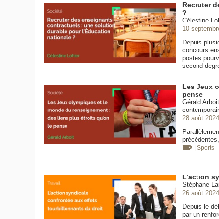
Recruter d
?
Célestine Loh
10 septembr
Depuis plusi
concours ense
postes pourv
second degr
Les Jeux o
pense
Gérald Arboi
contemporain
28 août 2024
Parallèlemen
précédentes,
| Sports -
L’action sy
Stéphane Lam
26 août 2024
Depuis le déb
par un renfor