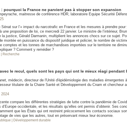
c : pourquoi la France ne parvient pas à stopper son expansion
mpeyrache, maitresse de conférence HDR, laboratoire Equipe Sécurité Défe
025
u Sénat sur l’« impact du narcotrafic en France et les mesures à prendre pour
à une proposition de loi, ce mercredi 22 janvier. Le ministre de l’intérieur, Brun
e la justice, Gérald Darmanin, multiplient les annonces chocs sur ce sujet. Po
e montée en puissance du dispositif juridique et policier, le nombre de victim
e comptes et les tonnes de marchandises importées sur le territoire ne dimin
xpliquer ? Comment y remédier ?
é
| Recherche
avec le recul, quels sont les pays qui ont le mieux réagi pendant
et, médecin, directeur de l'Unité d'épidémiologie des maladies émergentes à l
fesseur titulaire de la Chaire Santé et Développement du Cnam et chercheur au
 2024
cente compare les différentes stratégies de lutte contre la pandémie de Covid
d’Europe occidentale, et les résultats qu’elles ont permis d’obtenir. Ses con
tamment que les États qui ont restreint précocement les contacts sociaux so
tage de vies que les autres, tout en préservant mieux leur économie.
publique
| Développement durable