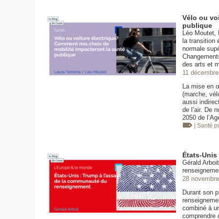
Vélo ou vo
publique
Léo Moutet, 
la transition
normale supé
Changements 
des arts et 
11 décembre
La mise en œ
(marche, vélo
aussi indirec
de l’air. De 
2050 de l’Ag
| Santé 
États-Unis
Gérald Arboi
renseigneme
28 novembre
Durant son p
renseignemen
combiné à un
comprendre d