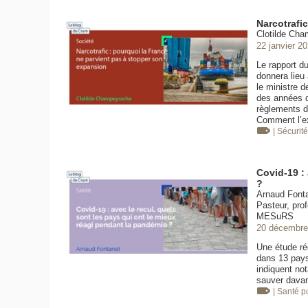
Narcotrafi
Clotilde Cha
22 janvier 2
Le rapport d
donnera lieu 
le ministre d
des années d
règlements d
Comment l’e
| Sécurit
Covid-19 : 
?
Arnaud Fontan
Pasteur, pro
MESuRS
20 décembre
Une étude ré
dans 13 pays 
indiquent no
sauver davan
| Santé 