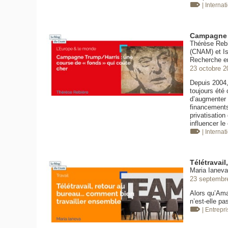
| Internat
Campagne T
Thérèse Rebi
(CNAM) et Is
Recherche e
23 octobre 2
Depuis 2004,
toujours été
d’augmenter 
financements 
privatisation
influencer l
| Internat
Télétravai
Maria Ianeva
23 septembr
Alors qu’Amaz
n’est-elle pa
| Entrepr