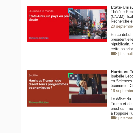
États-Unis
Thérèse Rebi
(CNAM), Isab
Recherche e
20 septembr
En ce début d
présidentiel
républicain. 
cette polaris
| Internat
Harris vs 
Isabelle Leb
en Sciences 
économie, Co
16 septembr
Le débat du 
Trump et de K
proches – no
à l’opposé l’
| Internat