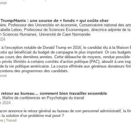
ional
rump/Harris : une course de « fonds » qui coûte cher
ère, Professeur des Universités en économie, Conservatoire national des arts
abelle Lebon, Professeur de Sciences Economiques, directrice adjointe de la
n Sciences Humaines, Université de Caen Normandie
024
 à l’exception notable de Donald Trump en 2016, le candidat élu à la Maison
 celui qui bénéficiait du budget de campagne le plus important. Or ces budget
au cours des dernières années. Cette débauche de moyens, rendue possible pa
privés illimités à certains comités d’action politique (PAC), aboutit à une inq
 de la vie politique américaine. La course effrénée aux généreux donateurs finit
e contenu des programmes des candidats.
ional
l, retour au bureau… comment bien travailler ensemble
, Maître de conférences en Psychologie du travail
e 2024
on annonce le retour général au bureau de son personnel administratif, la fin 
s la solution d’un problème mal posé ?
ise
| Travail