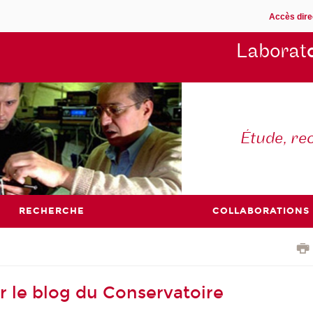
Accès dire
Laborat
Étude, re
RECHERCHE
COLLABORATIONS
ur le blog du Conservatoire