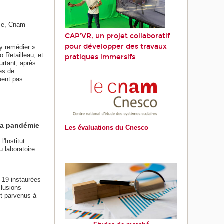
nse, Cnam
CAP’VR, un projet collaboratif
pour développer des travaux
 y remédier »
o Retailleau, et
pratiques immersifs
urtant, après
es de
uent pas.
 la pandémie
Les évaluations du Cnesco
'Institut
 laboratoire
-19 instaurées
clusions
nt parvenus à