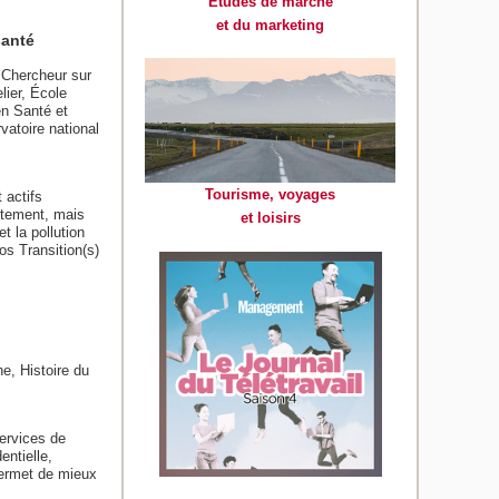
Etudes de marché
et du marketing
santé
 Chercheur sur
lier, École
en Santé et
atoire national
Tourisme, voyages
 actifs
ectement, mais
et loisirs
t la pollution
os Transition(s)
e, Histoire du
ervices de
ntielle,
permet de mieux