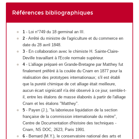
Références bibliographiques
1
- Loi n°749 du 18 germinal an III.
2
- Arrêté du ministre de l'agriculture et du commerce en
date du 28 avril 1848.
3
- En collaboration avec le chimiste H. Sainte-Claire-
Deville travaillant à l'Ecole normale supérieur.
4
- L'alliage préparé en Grande-Bretagne par Matthey fut
finalement préféré à la coulée du Cnam en 1877 pour la
réalisation des prototypes internationaux; s'il est établi
que la pureté chimique de cet alliage était meilleure,
aucun écart signiicatif n'a été observé à ce jour, semble-t-
il, entre les étalons de masse élaborés à partir de l'alliage
Cnam et les étalons "Matthey".
5
- Payen (J.), "la laborieuse liquidation de la section
française de la commission internationale du mètre",
Centre de Documentation d'histoire des techniques -
Cnam, NS DOC, 2623, Paris 1991.
6
- Bernard (M.Y.), le conservatoire national des arts et