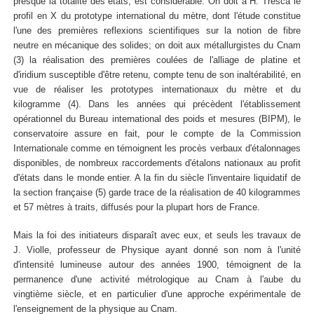
presque la totalité des états, est considérable. On doit à H. Tresca le
profil en X du prototype international du mètre, dont l'étude constitue
l'une des premières reflexions scientifiques sur la notion de fibre
neutre en mécanique des solides; on doit aux métallurgistes du Cnam
(3) la réalisation des premières coulées de l'alliage de platine et
d'iridium susceptible d'être retenu, compte tenu de son inaltérabilité, en
vue de réaliser les prototypes internationaux du mètre et du
kilogramme (4). Dans les années qui précèdent l'établissement
opérationnel du Bureau international des poids et mesures (BIPM), le
conservatoire assure en fait, pour le compte de la Commission
Internationale comme en témoignent les procès verbaux d'étalonnages
disponibles, de nombreux raccordements d'étalons nationaux au profit
d'états dans le monde entier. A la fin du siècle l'inventaire liquidatif de
la section française (5) garde trace de la réalisation de 40 kilogrammes
et 57 mètres à traits, diffusés pour la plupart hors de France.
Mais la foi des initiateurs disparaît avec eux, et seuls les travaux de
J. Violle, professeur de Physique ayant donné son nom à l'unité
d'intensité lumineuse autour des années 1900, témoignent de la
permanence d'une activité métrologique au Cnam à l'aube du
vingtième siècle, et en particulier d'une approche expérimentale de
l'enseignement de la physique au Cnam.