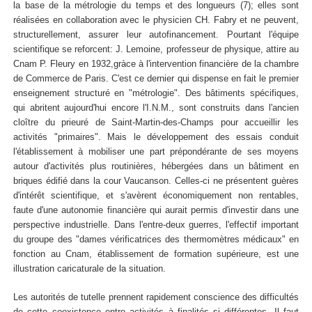
la base de la métrologie du temps et des longueurs (7); elles sont
réalisées en collaboration avec le physicien CH. Fabry et ne peuvent,
structurellement, assurer leur autofinancement. Pourtant l'équipe
scientifique se reforcent: J. Lemoine, professeur de physique, attire au
Cnam P. Fleury en 1932,gràce à l'intervention financière de la chambre
de Commerce de Paris. C'est ce dernier qui dispense en fait le premier
enseignement structuré en "métrologie". Des bâtiments spécifiques,
qui abritent aujourd'hui encore l'I.N.M., sont construits dans l'ancien
cloître du prieuré de Saint-Martin-des-Champs pour accueillir les
activités "primaires". Mais le développement des essais conduit
l'établissement à mobiliser une part prépondérante de ses moyens
autour d'activités plus routinières, hébergées dans un bâtiment en
briques édifié dans la cour Vaucanson. Celles-ci ne présentent guères
d'intérêt scientifique, et s'avèrent économiquement non rentables,
faute d'une autonomie financière qui aurait permis d'investir dans une
perspective industrielle. Dans l'entre-deux guerres, l'effectif important
du groupe des "dames vérificatrices des thermomètres médicaux" en
fonction au Cnam, établissement de formation supérieure, est une
illustration caricaturale de la situation.
Les autorités de tutelle prennent rapidement conscience des difficultés
de cette coexistence entre activités à finalités si différentes. Il faut