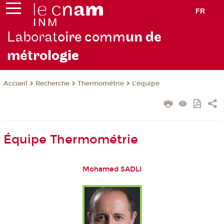
FR
Laborat
oire comm
un de
métrolo
gie
Recherche
Thermométrie
L'équipe
Accueil
Équipe Thermométrie
Mohamed SADLI