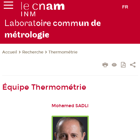
FR
Laborat
oire comm
un de
métrolo
gie
Recherche
Thermométrie
Accueil
Équipe Thermométrie
Mohamed SADLI