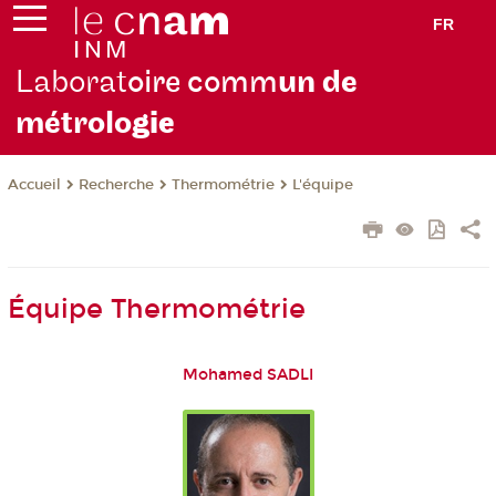
FR
Laborat
oire comm
un de
métrolo
gie
Recherche
Thermométrie
L'équipe
Accueil
Équipe Thermométrie
Mohamed SADLI