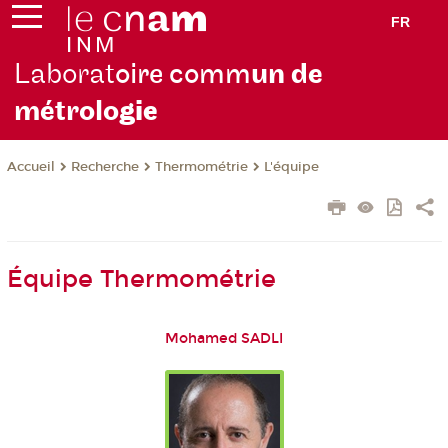
FR
Laborat
oire comm
un de
métrolo
gie
Recherche
Thermométrie
L'équipe
Accueil
Équipe Thermométrie
Mohamed SADLI