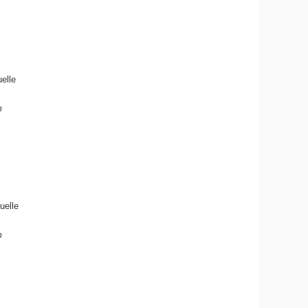
elle
m
uelle
m