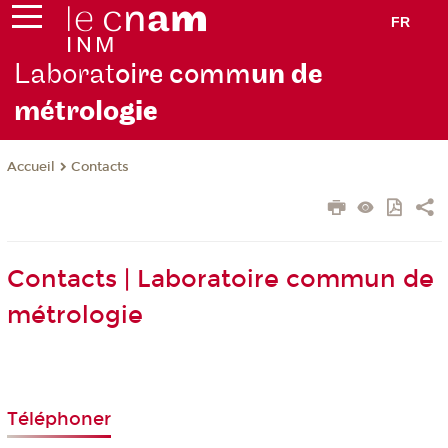
FR
Laborat
oire comm
un de
métrolo
gie
Contacts
Accueil
Contacts | Laboratoire commun de
métrologie
Téléphoner