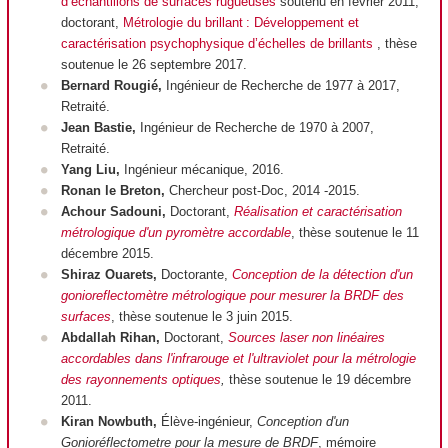
d’échantillons de surfaces rugueuses
soutenu en février 2011,
doctorant,
Métrologie du brillant : Développement et
caractérisation psychophysique d’échelles de brillants
, thèse
soutenue le 26 septembre 2017.
Bernard Rougié,
Ingénieur de Recherche de 1977 à 2017,
Retraité.
Jean Bastie,
Ingénieur de Recherche de 1970 à 2007,
Retraité.
Yang Liu,
Ingénieur mécanique, 2016.
Ronan le Breton,
Chercheur post-Doc, 2014 -2015.
Achour Sadouni,
Doctorant,
Réalisation et caractérisation
métrologique d'un pyromètre accordable
, thèse soutenue le 11
décembre 2015.
Shiraz Ouarets,
Doctorante,
Conception de la détection d'un
gonioreflectomètre métrologique pour mesurer la BRDF des
surfaces
, thèse soutenue le 3 juin 2015.
Abdallah Rihan,
Doctorant,
Sources laser non linéaires
accordables dans l'infrarouge et l'ultraviolet pour la métrologie
des rayonnements optiques
,
thèse soutenue le 19 décembre
2011.
Kiran Nowbuth,
Élève-ingénieur,
Conception d'un
Gonioréflectometre pour la mesure de BRDF
, mémoire