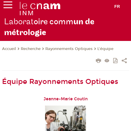
FR
Laborat
oire comm
un de
métrolo
gie
Recherche
Rayonnements Optiques
L'équipe
Accueil
Équipe Rayonnements Optiques
Jeanne-Marie Coutin