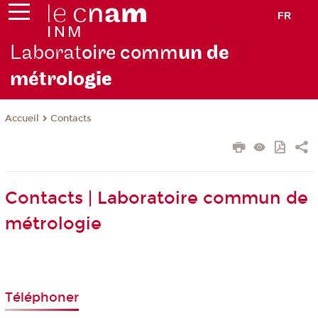
FR
Laborat
oire comm
un de
métrolo
gie
Contacts
Accueil
Contacts | Laboratoire commun de
métrologie
Téléphoner