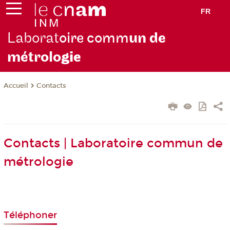
FR
Laborat
oire comm
un de
métrolo
gie
Contacts
Accueil
Contacts | Laboratoire commun de
métrologie
Téléphoner