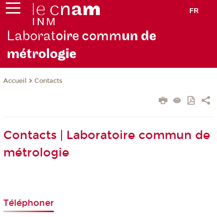
FR
Laborat
oire comm
un de
métrolo
gie
Contacts
Accueil
Contacts | Laboratoire commun de
métrologie
Téléphoner