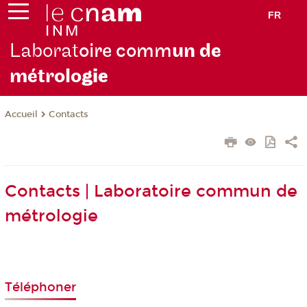
FR
Laborat
oire comm
un de
métrolo
gie
Contacts
Accueil
Contacts | Laboratoire commun de
métrologie
Téléphoner