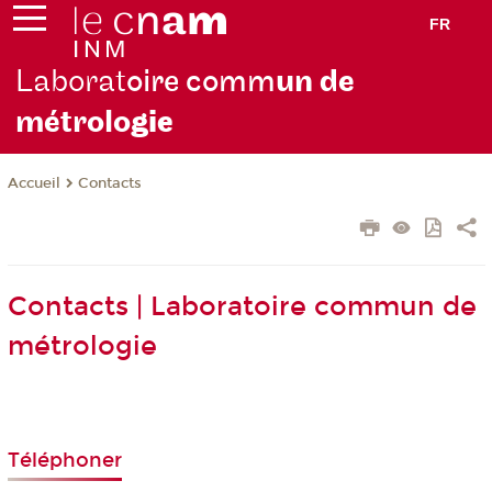
FR
Laborat
oire comm
un de
métrolo
gie
Contacts
Accueil
Contacts | Laboratoire commun de
métrologie
Téléphoner