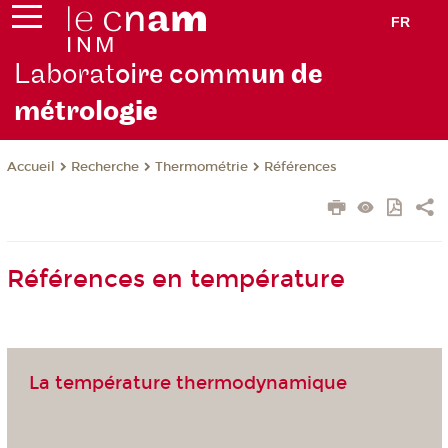
FR
Laborat
oire comm
un de
métrolo
gie
Recherche
Thermométrie
Références
Accueil
Références en température
La température thermodynamique