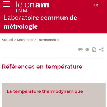
FR
Laborat
oire comm
un de
métrolo
gie
Recherche
Thermométrie
Accueil
Références en température
La température thermodynamique