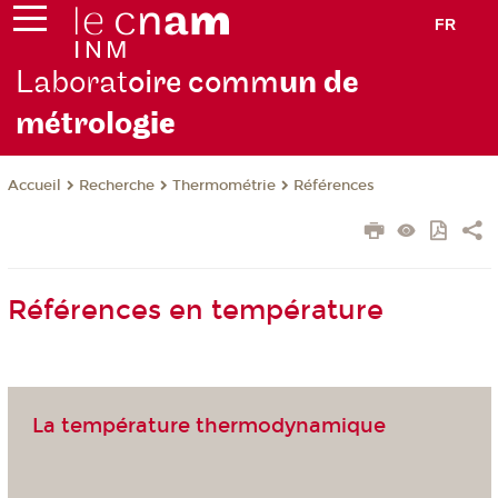
FR
Laborat
oire comm
un de
métrolo
gie
Recherche
Thermométrie
Références
Accueil
Références en température
La température thermodynamique