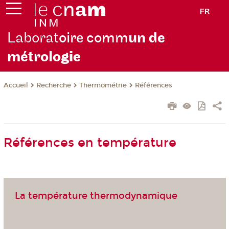
FR
Laborat
oire comm
un de
métrolo
gie
Recherche
Thermométrie
Références
Accueil
Références en température
La température thermodynamique