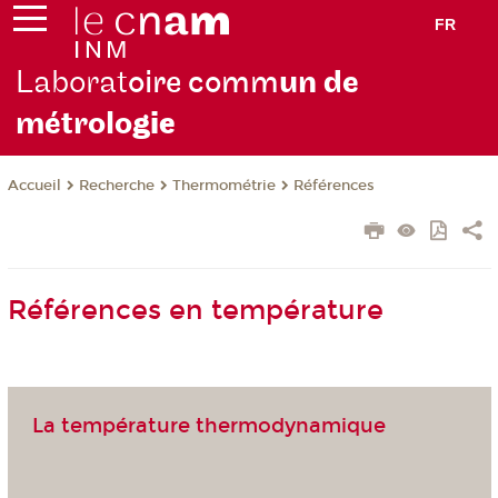
FR
Laborat
oire comm
un de
métrolo
gie
Recherche
Thermométrie
Références
Accueil
Références en température
La température thermodynamique