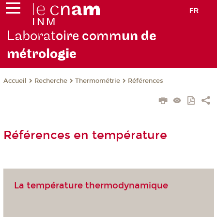
FR
Laborat
oire comm
un de
métrolo
gie
Recherche
Thermométrie
Références
Accueil
Références en température
La température thermodynamique