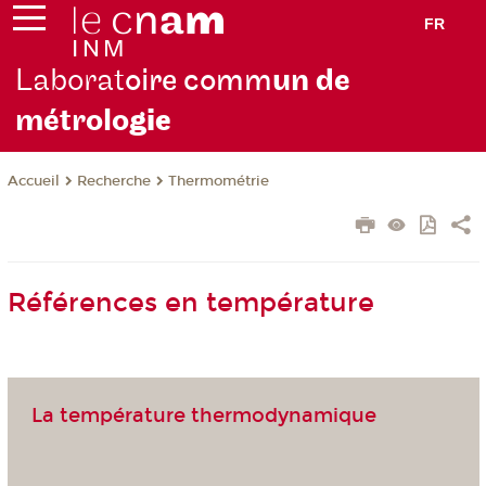
FR
Laborat
oire comm
un de
métrolo
gie
Recherche
Thermométrie
Accueil
Références en température
La température thermodynamique