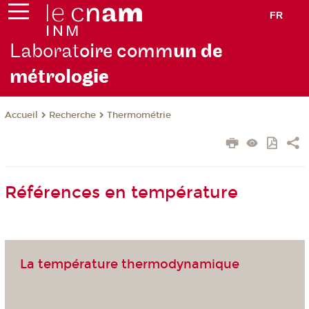
FR
Laborat
oire comm
un de
métrolo
gie
Recherche
Thermométrie
Accueil
Références en température
La température thermodynamique