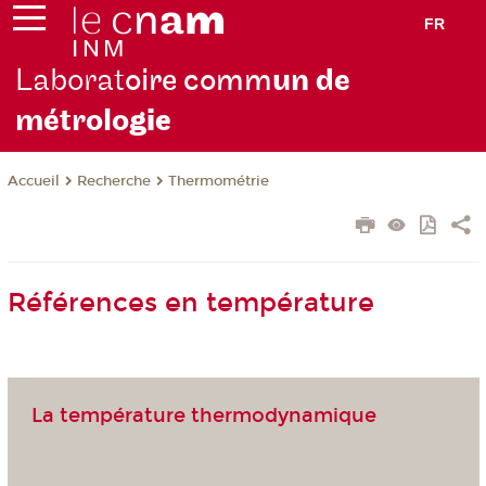
FR
Laborat
oire comm
un de
métrolo
gie
Recherche
Thermométrie
Accueil
Références en température
La température thermodynamique