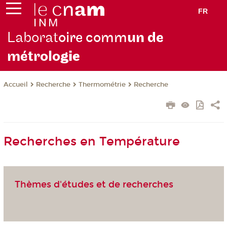
FR
Laborat
oire comm
un de
métrolo
gie
Recherche
Thermométrie
Recherche
Accueil
Recherches en Température
Thèmes d'études et de recherches