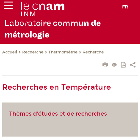
FR
Laborat
oire comm
un de
métrolo
gie
Recherche
Thermométrie
Recherche
Accueil
Recherches en Température
Thèmes d'études et de recherches