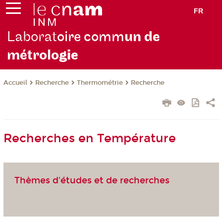
FR
Laborat
oire comm
un de
métrolo
gie
Recherche
Thermométrie
Recherche
Accueil
Recherches en Température
Thèmes d'études et de recherches