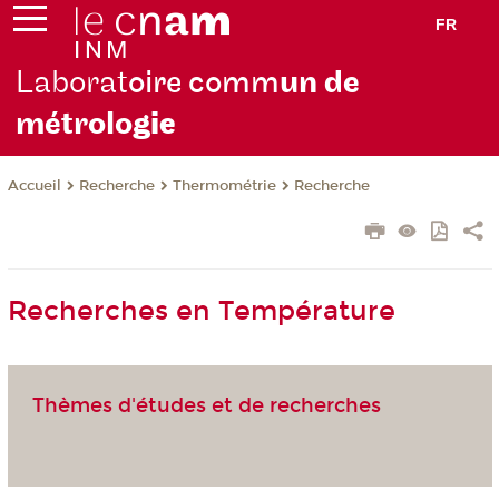
FR
Laborat
oire comm
un de
métrolo
gie
Recherche
Thermométrie
Recherche
Accueil
Recherches en Température
Thèmes d'études et de recherches