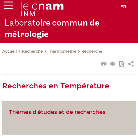
FR
Laborat
oire comm
un de
métrolo
gie
Recherche
Thermométrie
Recherche
Accueil
Recherches en Température
Thèmes d'études et de recherches