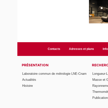
Contacts
Adresses et plans
Info
PRÉSENTATION
RECHER
Laboratoire commun de métrologie LNE-Cnam
Longueur-L
Actualités
Masse et 
Histoire
Rayonneme
Thermomét
Publicatio