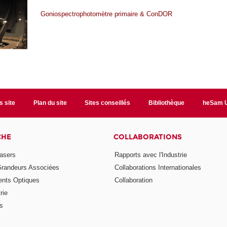
Goniospectrophotomètre primaire
&
ConDOR
s site
Plan du site
Sites conseillés
Bibliothèque
heSam U
CHE
COLLABORATIONS
asers
Rapports avec l'Industrie
Grandeurs Associées
Collaborations Internationales
nts Optiques
Collaboration
rie
ns