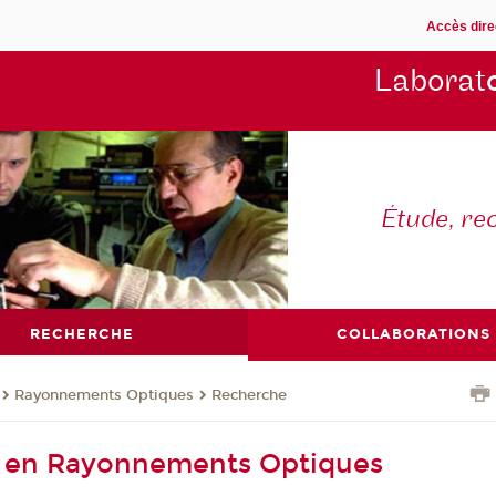
Accès dire
Laborat
Étude, re
RECHERCHE
COLLABORATIONS
Rayonnements Optiques
Recherche
 en Rayonnements Optiques