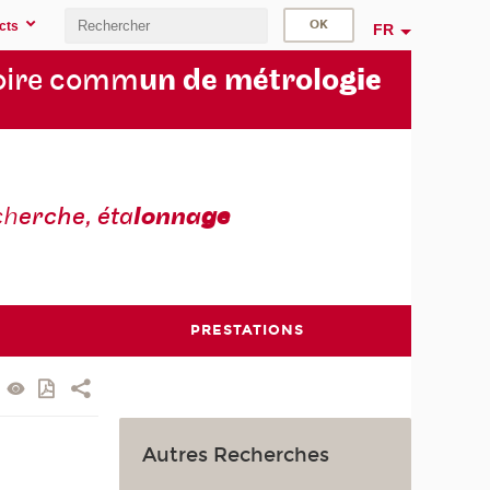
cts
FR
oire comm
un de métrolo
gie
ch
erche, éta
lonna
ge
PRESTATIONS
Autres Recherches