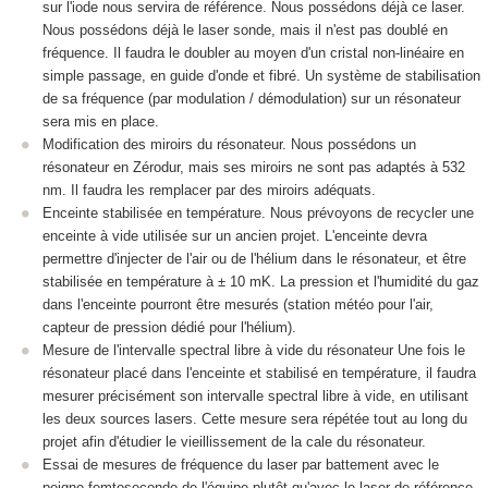
sur l'iode nous servira de référence. Nous possédons déjà ce laser.
Nous possédons déjà le laser sonde, mais il n'est pas doublé en
fréquence. Il faudra le doubler au moyen d'un cristal non-linéaire en
simple passage, en guide d'onde et fibré. Un système de stabilisation
de sa fréquence (par modulation / démodulation) sur un résonateur
sera mis en place.
Modification des miroirs du résonateur. Nous possédons un
résonateur en Zérodur, mais ses miroirs ne sont pas adaptés à 532
nm. Il faudra les remplacer par des miroirs adéquats.
Enceinte stabilisée en température. Nous prévoyons de recycler une
enceinte à vide utilisée sur un ancien projet. L'enceinte devra
permettre d'injecter de l'air ou de l'hélium dans le résonateur, et être
stabilisée en température à ± 10 mK. La pression et l'humidité du gaz
dans l'enceinte pourront être mesurés (station météo pour l'air,
capteur de pression dédié pour l'hélium).
Mesure de l'intervalle spectral libre à vide du résonateur Une fois le
résonateur placé dans l'enceinte et stabilisé en température, il faudra
mesurer précisément son intervalle spectral libre à vide, en utilisant
les deux sources lasers. Cette mesure sera répétée tout au long du
projet afin d'étudier le vieillissement de la cale du résonateur.
Essai de mesures de fréquence du laser par battement avec le
peigne femtoseconde de l'équipe plutôt qu'avec le laser de référence.