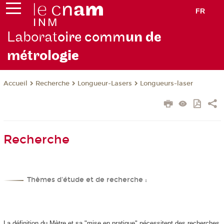
FR
Laborat
oire comm
un de
métrolo
gie
Recherche
Longueur-Lasers
Longueurs-laser
Accueil
Recherche
Thèmes d'étude et de recherche :
La définition du Mètre et sa "mise en pratique" nécessitent des recherches