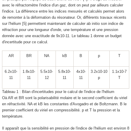
avec le réfractomètre l'indice d'un gaz, dont on peut par ailleurs calculer
l'indice. La différence entre les indices mesurés et calculés permet alors
de remonter à la déformation du résonateur. Or, différents travaux récents
sur l'hélium [5] permettent maintenant de calculer ab initio son indice de
réfraction pour une longueur d'onde, une température et une pression
donnée avec une exactitude de 9x10
-11
. Le tableau 1 donne un budget
d'incertitude pour ce calcul.
A
R
B
R
N
A
k
B
B
p
T
6.2x10
-
1.8x10
-
5.5x10
-
5.8x10
-
4x10
-
3.2x10
-10
1.1x10
-7
11
11
12
11
11
p
T
Tableau 1 : Bilan d'incertitudes pour le calcul de l'indice de l'hélium
Oà A
R
et B
R
sont la polarisabilité molaire et le second coefficient du viriel
en réfractivité. N
A
et k
B
les constantes d'Avogadro et de Boltzmann. B le
premier coefficient du viriel en compressibilité. p et T la pression et la
température.
Il apparaît que la sensibilité en pression de l'indice de l'hélium est environ 8