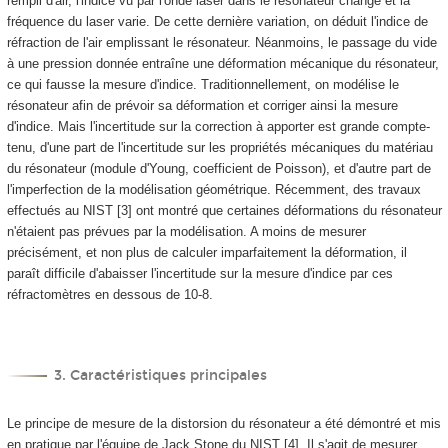
rempli d'air, l'indice vu par l'onde laser dans le résonateur change et la
fréquence du laser varie. De cette dernière variation, on déduit l'indice de
réfraction de l'air emplissant le résonateur. Néanmoins, le passage du vide
à une pression donnée entraîne une déformation mécanique du résonateur,
ce qui fausse la mesure d'indice. Traditionnellement, on modélise le
résonateur afin de prévoir sa déformation et corriger ainsi la mesure
d'indice. Mais l'incertitude sur la correction à apporter est grande compte-
tenu, d'une part de l'incertitude sur les propriétés mécaniques du matériau
du résonateur (module d'Young, coefficient de Poisson), et d'autre part de
l'imperfection de la modélisation géométrique. Récemment, des travaux
effectués au NIST [3] ont montré que certaines déformations du résonateur
n'étaient pas prévues par la modélisation. A moins de mesurer
précisément, et non plus de calculer imparfaitement la déformation, il
paraît difficile d'abaisser l'incertitude sur la mesure d'indice par ces
réfractomètres en dessous de 10
-8
.
3. Caractéristiques principales
Le principe de mesure de la distorsion du résonateur a été démontré et mis
en pratique par l'équipe de Jack Stone du NIST [4]. Il s'agit de mesurer