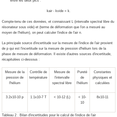
entre les deux pics :
k
air
- k
vide
= k.
Compte-tenu de ces données, et connaissant
L
(intervalle spectral libre du
résonateur sous vide) et (terme de déformation que l'on a mesuré au
moyen de l'hélium), on peut calculer l'indice de l'air n.
La principale source d'incertitude sur la mesure de l'indice de l'air provient
de
p
qui est l'incertitude sur la mesure de pression d'hélium lors de la
phase de mesure de déformation. Il existe d'autres sources d'incertitude,
récapitulées ci-dessous :
Mesure de la
Contrôle de
Mesure de
Pureté
Constantes
pression de
température
l'intervalle
de
physiques et
l'hélium
spectral libre
l'hélium
calculées
3.2x10
-10
p
1.1x10
-7
T
< 10
-12
(
L
)
< 10
-
8x10
-11
10
Tableau 2 : Bilan d'incertitudes pour le calcul de l'indice de l'air