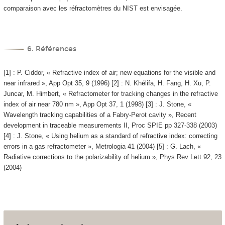
comparaison avec les réfractomètres du NIST est envisagée.
6. Références
[1] : P. Ciddor, « Refractive index of air; new equations for the visible and
near infrared », App Opt 35, 9 (1996) [2] : N. Khélifa, H. Fang, H. Xu, P.
Juncar, M. Himbert, « Refractometer for tracking changes in the refractive
index of air near 780 nm », App Opt 37, 1 (1998) [3] : J. Stone, «
Wavelength tracking capabilities of a Fabry-Perot cavity », Recent
development in traceable measurements II, Proc SPIE pp 327-338 (2003)
[4] : J. Stone, « Using helium as a standard of refractive index: correcting
errors in a gas refractometer », Metrologia 41 (2004) [5] : G. Lach, «
Radiative corrections to the polarizability of helium », Phys Rev Lett 92, 23
(2004)