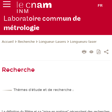
FR
Laborat
oire comm
un de
métrolo
gie
Recherche
Longueur-Lasers
Longueurs-laser
Accueil
Recherche
Thèmes d'étude et de recherche :
La définition du Mètre et sa "mise en pratique" nécessitent des recherches