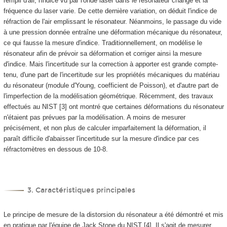
rempli d'air, l'indice vu par l'onde laser dans le résonateur change et la
fréquence du laser varie. De cette dernière variation, on déduit l'indice de
réfraction de l'air emplissant le résonateur. Néanmoins, le passage du vide
à une pression donnée entraîne une déformation mécanique du résonateur,
ce qui fausse la mesure d'indice. Traditionnellement, on modélise le
résonateur afin de prévoir sa déformation et corriger ainsi la mesure
d'indice. Mais l'incertitude sur la correction à apporter est grande compte-
tenu, d'une part de l'incertitude sur les propriétés mécaniques du matériau
du résonateur (module d'Young, coefficient de Poisson), et d'autre part de
l'imperfection de la modélisation géométrique. Récemment, des travaux
effectués au NIST [3] ont montré que certaines déformations du résonateur
n'étaient pas prévues par la modélisation. A moins de mesurer
précisément, et non plus de calculer imparfaitement la déformation, il
paraît difficile d'abaisser l'incertitude sur la mesure d'indice par ces
réfractomètres en dessous de 10
-8
.
3. Caractéristiques principales
Le principe de mesure de la distorsion du résonateur a été démontré et mis
en pratique par l'équipe de Jack Stone du NIST [4]. Il s'agit de mesurer