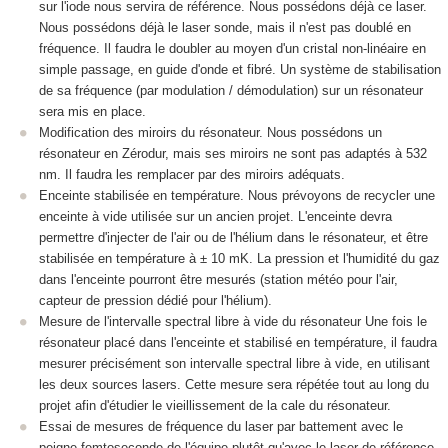
sur l'iode nous servira de référence. Nous possédons déjà ce laser.
Nous possédons déjà le laser sonde, mais il n'est pas doublé en
fréquence. Il faudra le doubler au moyen d'un cristal non-linéaire en
simple passage, en guide d'onde et fibré. Un système de stabilisation
de sa fréquence (par modulation / démodulation) sur un résonateur
sera mis en place.
Modification des miroirs du résonateur. Nous possédons un
résonateur en Zérodur, mais ses miroirs ne sont pas adaptés à 532
nm. Il faudra les remplacer par des miroirs adéquats.
Enceinte stabilisée en température. Nous prévoyons de recycler une
enceinte à vide utilisée sur un ancien projet. L'enceinte devra
permettre d'injecter de l'air ou de l'hélium dans le résonateur, et être
stabilisée en température à ± 10 mK. La pression et l'humidité du gaz
dans l'enceinte pourront être mesurés (station météo pour l'air,
capteur de pression dédié pour l'hélium).
Mesure de l'intervalle spectral libre à vide du résonateur Une fois le
résonateur placé dans l'enceinte et stabilisé en température, il faudra
mesurer précisément son intervalle spectral libre à vide, en utilisant
les deux sources lasers. Cette mesure sera répétée tout au long du
projet afin d'étudier le vieillissement de la cale du résonateur.
Essai de mesures de fréquence du laser par battement avec le
peigne femtoseconde de l'équipe plutôt qu'avec le laser de référence.