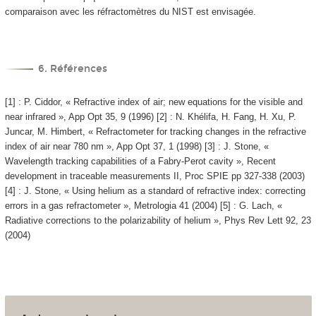
comparaison avec les réfractomètres du NIST est envisagée.
6. Références
[1] : P. Ciddor, « Refractive index of air; new equations for the visible and
near infrared », App Opt 35, 9 (1996) [2] : N. Khélifa, H. Fang, H. Xu, P.
Juncar, M. Himbert, « Refractometer for tracking changes in the refractive
index of air near 780 nm », App Opt 37, 1 (1998) [3] : J. Stone, «
Wavelength tracking capabilities of a Fabry-Perot cavity », Recent
development in traceable measurements II, Proc SPIE pp 327-338 (2003)
[4] : J. Stone, « Using helium as a standard of refractive index: correcting
errors in a gas refractometer », Metrologia 41 (2004) [5] : G. Lach, «
Radiative corrections to the polarizability of helium », Phys Rev Lett 92, 23
(2004)