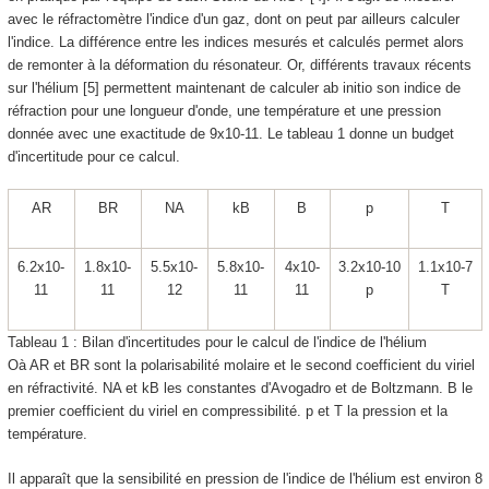
avec le réfractomètre l'indice d'un gaz, dont on peut par ailleurs calculer
l'indice. La différence entre les indices mesurés et calculés permet alors
de remonter à la déformation du résonateur. Or, différents travaux récents
sur l'hélium [5] permettent maintenant de calculer ab initio son indice de
réfraction pour une longueur d'onde, une température et une pression
donnée avec une exactitude de 9x10
-11
. Le tableau 1 donne un budget
d'incertitude pour ce calcul.
A
R
B
R
N
A
k
B
B
p
T
6.2x10
-
1.8x10
-
5.5x10
-
5.8x10
-
4x10
-
3.2x10
-10
1.1x10
-7
11
11
12
11
11
p
T
Tableau 1 : Bilan d'incertitudes pour le calcul de l'indice de l'hélium
Oà A
R
et B
R
sont la polarisabilité molaire et le second coefficient du viriel
en réfractivité. N
A
et k
B
les constantes d'Avogadro et de Boltzmann. B le
premier coefficient du viriel en compressibilité. p et T la pression et la
température.
Il apparaît que la sensibilité en pression de l'indice de l'hélium est environ 8