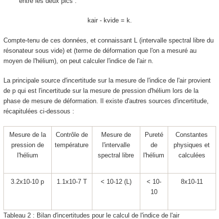
entre les deux pics :
k
air
- k
vide
= k.
Compte-tenu de ces données, et connaissant
L
(intervalle spectral libre du
résonateur sous vide) et (terme de déformation que l'on a mesuré au
moyen de l'hélium), on peut calculer l'indice de l'air n.
La principale source d'incertitude sur la mesure de l'indice de l'air provient
de
p
qui est l'incertitude sur la mesure de pression d'hélium lors de la
phase de mesure de déformation. Il existe d'autres sources d'incertitude,
récapitulées ci-dessous :
Mesure de la
Contrôle de
Mesure de
Pureté
Constantes
pression de
température
l'intervalle
de
physiques et
l'hélium
spectral libre
l'hélium
calculées
3.2x10
-10
p
1.1x10
-7
T
< 10
-12
(
L
)
< 10
-
8x10
-11
10
Tableau 2 : Bilan d'incertitudes pour le calcul de l'indice de l'air