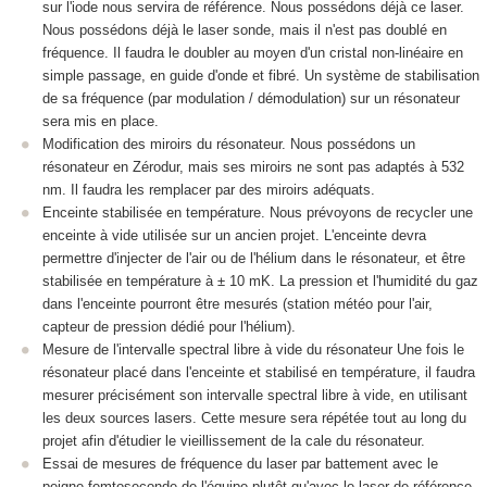
sur l'iode nous servira de référence. Nous possédons déjà ce laser.
Nous possédons déjà le laser sonde, mais il n'est pas doublé en
fréquence. Il faudra le doubler au moyen d'un cristal non-linéaire en
simple passage, en guide d'onde et fibré. Un système de stabilisation
de sa fréquence (par modulation / démodulation) sur un résonateur
sera mis en place.
Modification des miroirs du résonateur. Nous possédons un
résonateur en Zérodur, mais ses miroirs ne sont pas adaptés à 532
nm. Il faudra les remplacer par des miroirs adéquats.
Enceinte stabilisée en température. Nous prévoyons de recycler une
enceinte à vide utilisée sur un ancien projet. L'enceinte devra
permettre d'injecter de l'air ou de l'hélium dans le résonateur, et être
stabilisée en température à ± 10 mK. La pression et l'humidité du gaz
dans l'enceinte pourront être mesurés (station météo pour l'air,
capteur de pression dédié pour l'hélium).
Mesure de l'intervalle spectral libre à vide du résonateur Une fois le
résonateur placé dans l'enceinte et stabilisé en température, il faudra
mesurer précisément son intervalle spectral libre à vide, en utilisant
les deux sources lasers. Cette mesure sera répétée tout au long du
projet afin d'étudier le vieillissement de la cale du résonateur.
Essai de mesures de fréquence du laser par battement avec le
peigne femtoseconde de l'équipe plutôt qu'avec le laser de référence.