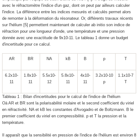
avec le réfractomètre l'indice d'un gaz, dont on peut par ailleurs calculer
l'indice. La différence entre les indices mesurés et calculés permet alors
de remonter à la déformation du résonateur. Or, différents travaux récents
sur l'hélium [5] permettent maintenant de calculer ab initio son indice de
réfraction pour une longueur d'onde, une température et une pression
donnée avec une exactitude de 9x10
-11
. Le tableau 1 donne un budget
d'incertitude pour ce calcul.
A
R
B
R
N
A
k
B
B
p
T
6.2x10
-
1.8x10
-
5.5x10
-
5.8x10
-
4x10
-
3.2x10
-10
1.1x10
-7
11
11
12
11
11
p
T
Tableau 1 : Bilan d'incertitudes pour le calcul de l'indice de l'hélium
Oà A
R
et B
R
sont la polarisabilité molaire et le second coefficient du viriel
en réfractivité. N
A
et k
B
les constantes d'Avogadro et de Boltzmann. B le
premier coefficient du viriel en compressibilité. p et T la pression et la
température.
Il apparaît que la sensibilité en pression de l'indice de l'hélium est environ 8