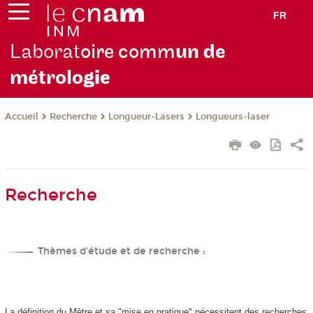
FR
Laborat
oire comm
un de
métrolo
gie
Recherche
Longueur-Lasers
Longueurs-laser
Accueil
Recherche
Thèmes d'étude et de recherche :
La définition du Mètre et sa "mise en pratique" nécessitent des recherches