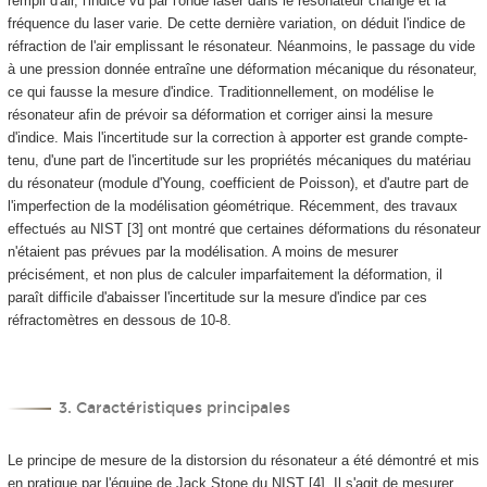
rempli d'air, l'indice vu par l'onde laser dans le résonateur change et la
fréquence du laser varie. De cette dernière variation, on déduit l'indice de
réfraction de l'air emplissant le résonateur. Néanmoins, le passage du vide
à une pression donnée entraîne une déformation mécanique du résonateur,
ce qui fausse la mesure d'indice. Traditionnellement, on modélise le
résonateur afin de prévoir sa déformation et corriger ainsi la mesure
d'indice. Mais l'incertitude sur la correction à apporter est grande compte-
tenu, d'une part de l'incertitude sur les propriétés mécaniques du matériau
du résonateur (module d'Young, coefficient de Poisson), et d'autre part de
l'imperfection de la modélisation géométrique. Récemment, des travaux
effectués au NIST [3] ont montré que certaines déformations du résonateur
n'étaient pas prévues par la modélisation. A moins de mesurer
précisément, et non plus de calculer imparfaitement la déformation, il
paraît difficile d'abaisser l'incertitude sur la mesure d'indice par ces
réfractomètres en dessous de 10
-8
.
3. Caractéristiques principales
Le principe de mesure de la distorsion du résonateur a été démontré et mis
en pratique par l'équipe de Jack Stone du NIST [4]. Il s'agit de mesurer