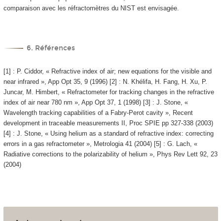
comparaison avec les réfractomètres du NIST est envisagée.
6. Références
[1] : P. Ciddor, « Refractive index of air; new equations for the visible and
near infrared », App Opt 35, 9 (1996) [2] : N. Khélifa, H. Fang, H. Xu, P.
Juncar, M. Himbert, « Refractometer for tracking changes in the refractive
index of air near 780 nm », App Opt 37, 1 (1998) [3] : J. Stone, «
Wavelength tracking capabilities of a Fabry-Perot cavity », Recent
development in traceable measurements II, Proc SPIE pp 327-338 (2003)
[4] : J. Stone, « Using helium as a standard of refractive index: correcting
errors in a gas refractometer », Metrologia 41 (2004) [5] : G. Lach, «
Radiative corrections to the polarizability of helium », Phys Rev Lett 92, 23
(2004)