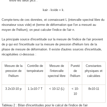
entre les deux pics :
k
air
- k
vide
= k.
Compte-tenu de ces données, et connaissant
L
(intervalle spectral libre du
résonateur sous vide) et (terme de déformation que l'on a mesuré au
moyen de l'hélium), on peut calculer l'indice de l'air n.
La principale source d'incertitude sur la mesure de l'indice de l'air provient
de
p
qui est l'incertitude sur la mesure de pression d'hélium lors de la
phase de mesure de déformation. Il existe d'autres sources d'incertitude,
récapitulées ci-dessous :
Mesure de la
Contrôle de
Mesure de
Pureté
Constantes
pression de
température
l'intervalle
de
physiques et
l'hélium
spectral libre
l'hélium
calculées
3.2x10
-10
p
1.1x10
-7
T
< 10
-12
(
L
)
< 10
-
8x10
-11
10
Tableau 2 : Bilan d'incertitudes pour le calcul de l'indice de l'air